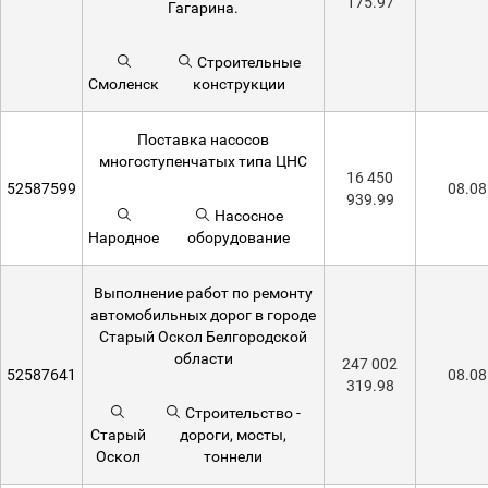
175.97
Гагарина.
Строительные
Смоленск
конструкции
Поставка насосов
многоступенчатых типа ЦНС
16 450
52587599
08.08
939.99
Насосное
Народное
оборудование
Выполнение работ по ремонту
автомобильных дорог в городе
Старый Оскол Белгородской
области
247 002
52587641
08.08
319.98
Строительство -
Старый
дороги, мосты,
Оскол
тоннели