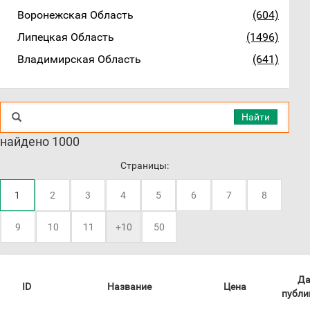
Воронежская Область
(604)
Липецкая Область
(1496)
Владимирская Область
(641)
Найти
найдено 1000
Страницы:
1
2
3
4
5
6
7
8
9
10
11
+10
50
Да
ID
Название
Цена
публи