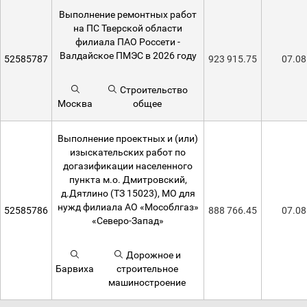
Выполнение ремонтных работ
на ПС Тверской области
филиала ПАО Россети -
Валдайское ПМЭС в 2026 году
52585787
923 915.75
07.08
Строительство
Москва
общее
Выполнение проектных и (или)
изыскательских работ по
догазификации населенного
пункта м.о. Дмитровский,
д.Дятлино (ТЗ 15023), МО для
нужд филиала АО «Мособлгаз»
52585786
888 766.45
07.08
«Северо-Запад»
Дорожное и
Барвиха
строительное
машиностроение