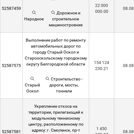
22 000
52587459
08.08
000.00
Дорожное и
Народное
строительное
машиностроение
Выполнение работ по ремонту
автомобильных дорог по
городу Старый Оскол и
Старооскольскому городскому
154 124
округу Белгородской области
52587575
08.08
230.21
Строительство -
Старый
дороги, мосты,
Оскол
тоннели
Укрепление откоса на
территории, прилегающей к
модульному теннисному
центру, расположенному по
1 450
адресу: г. Смоленск, пр-т
52587581
08.08