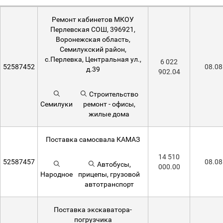
Ремонт кабинетов МКОУ
Перлевская СОШ, 396921,
Воронежская область,
Семилукский район,
с.Перлевка, Центральная ул.,
6 022
52587452
08.08
д.39
902.04
Строительство
Семилуки
ремонт - офисы,
жилые дома
Поставка самосвала КАМАЗ
14 510
52587457
08.08
Автобусы,
000.00
Народное
прицепы, грузовой
автотранспорт
Поставка экскаватора-
погрузчика