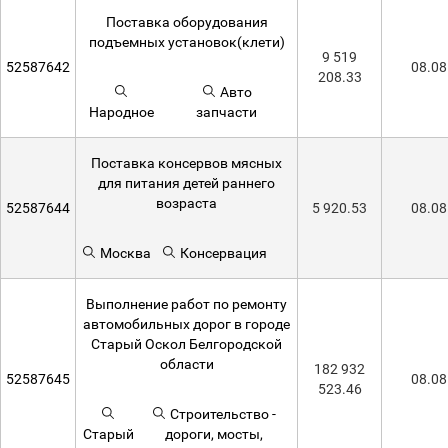
Поставка оборудования
подъемных установок(клети)
9 519
52587642
08.08
208.33
Авто
Народное
запчасти
Поставка консервов мясных
для питания детей раннего
возраста
52587644
5 920.53
08.08
Москва
Консервация
Выполнение работ по ремонту
автомобильных дорог в городе
Старый Оскол Белгородской
области
182 932
52587645
08.08
523.46
Строительство -
Старый
дороги, мосты,