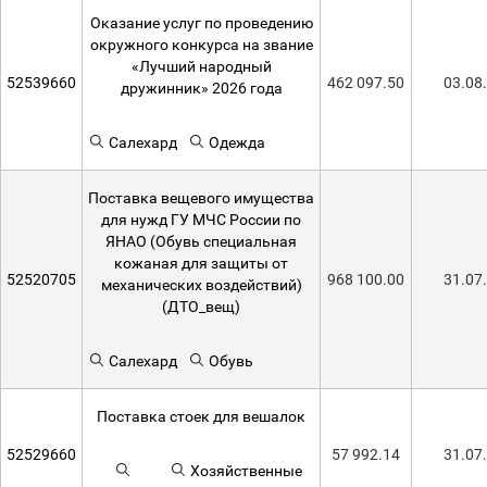
Оказание услуг по проведению
окружного конкурса на звание
«Лучший народный
52539660
462 097.50
03.08
дружинник» 2026 года
Салехард
Одежда
Поставка вещевого имущества
для нужд ГУ МЧС России по
ЯНАО (Обувь специальная
кожаная для защиты от
52520705
968 100.00
31.07
механических воздействий)
(ДТО_вещ)
Салехард
Обувь
Поставка стоек для вешалок
52529660
57 992.14
31.07
Хозяйственные