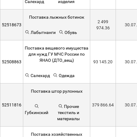
Салехард
изделия
Поставка лыжных ботинок
2 499
52518673
30.07
974.36
Лабытнанги
Обувь
Поставка вещевого имущества
для нужд ГУ МЧС России по
ЯНАО (ДТО_вещ)
52508863
93 145.20
30.07
Салехард
Одежда
Поставка штор рулонных
52511816
379 866.64
30.07
Прочие
Губкинский
текстиль и
материалы
Поставка хозяйственных