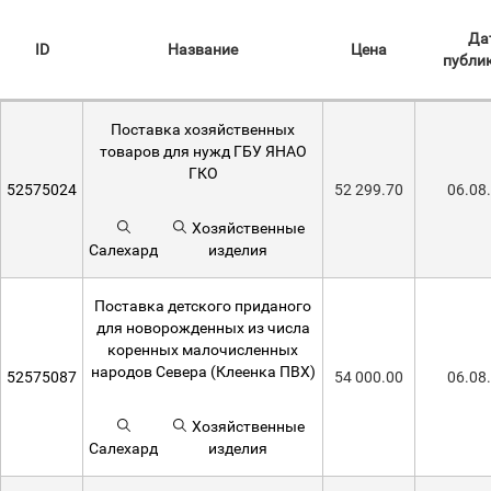
Да
ID
Название
Цена
публи
Поставка хозяйственных
товаров для нужд ГБУ ЯНАО
ГКО
52575024
52 299.70
06.08
Хозяйственные
Салехард
изделия
Поставка детского приданого
для новорожденных из числа
коренных малочисленных
народов Севера (Клеенка ПВХ)
52575087
54 000.00
06.08
Хозяйственные
Салехард
изделия