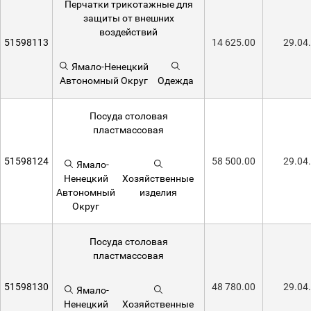
Перчатки трикотажные для
защиты от внешних
воздействий
51598113
14 625.00
29.04
Ямало-Ненецкий
Автономный Округ
Одежда
Посуда столовая
пластмассовая
51598124
58 500.00
29.04
Ямало-
Ненецкий
Хозяйственные
Автономный
изделия
Округ
Посуда столовая
пластмассовая
51598130
48 780.00
29.04
Ямало-
Ненецкий
Хозяйственные