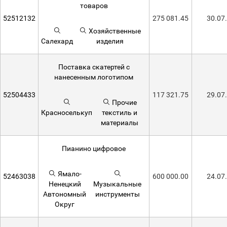
товаров
52512132
275 081.45
30.07
Хозяйственные
Салехард
изделия
Поставка скатертей с
нанесенным логотипом
52504433
117 321.75
29.07
Прочие
Красноселькуп
текстиль и
материалы
Пианино цифровое
Ямало-
52463038
600 000.00
24.07
Ненецкий
Музыкальные
Автономный
инструменты
Округ