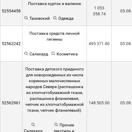
Поставка курток и валенок
1 053
52554458
05.08
358.74
Тазовский
Одежда
Поставка средств личной
гигиены
52562242
495 371.80
05.08
Салехард
Косметика
Поставка детского приданого
для новорожденных из числа
коренных малочисленных
народов Севера (распашонка
из хлопчатобумажной ткани,
распашонка фланелевая,
52562961
148 505.00
05.08
чепчик из хлопчатобумажной
ткани, чепчик фланелевый).
Прочие
Салехард
текстиль и