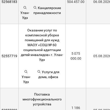
52568183
504 457.00
06.08.202
Канцелярские
Улан-
принадлежности
Удэ
Оказание услуг по
комплексной уборке
помещений для нужд
МАОУ «СОШ № 60
социальной адаптации
5 075
детей-инвалидов» г. Улан-
52557719
05.08.202
000.00
Удэ
Услуги для
Улан-
дома, офиса
Удэ
Поставка
многофункционального
устройства
1 186