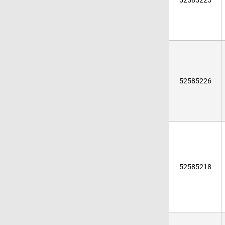
52585225
52585226
52585218