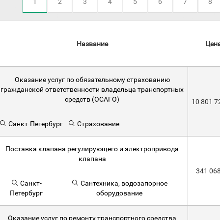
1
2
3
4
5
6
7
8
Название
Цен
Оказание услуг по обязательному страхованию
гражданской ответственности владельца транспортных
средств (ОСАГО)
10 801 7
Санкт-Петербург
Страхование
Поставка клапана регулирующего и электропривода
клапана
341 06
Санкт-
Сантехника, водозапорное
Петербург
оборудование
Оказание услуг по ремонту транспортного средства