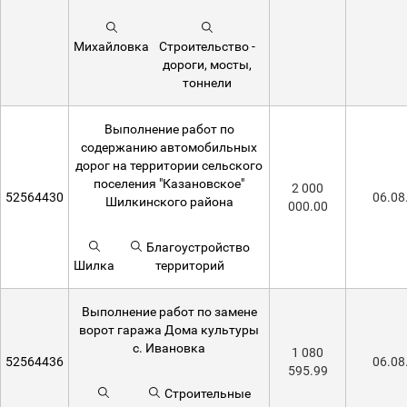
Михайловка
Строительство -
дороги, мосты,
тоннели
Выполнение работ по
содержанию автомобильных
дорог на территории сельского
поселения "Казановское"
2 000
52564430
06.08
Шилкинского района
000.00
Благоустройство
Шилка
территорий
Выполнение работ по замене
ворот гаража Дома культуры
с. Ивановка
1 080
52564436
06.08
595.99
Строительные