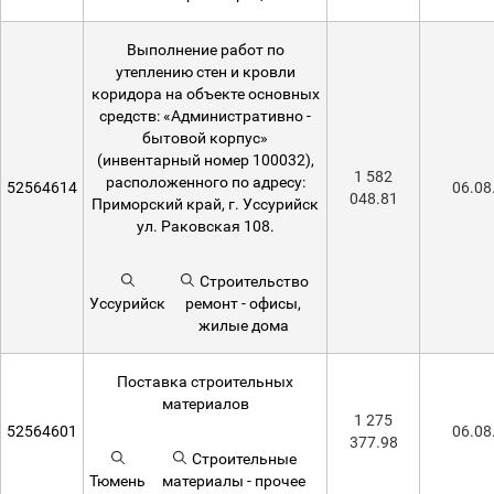
Выполнение работ по
утеплению стен и кровли
коридора на объекте основных
средств: «Административно -
бытовой корпус»
(инвентарный номер 100032),
1 582
расположенного по адресу:
52564614
06.08
048.81
Приморский край, г. Уссурийск
ул. Раковская 108.
Строительство
Уссурийск
ремонт - офисы,
жилые дома
Поставка строительных
материалов
1 275
52564601
06.08
377.98
Строительные
Тюмень
материалы - прочее