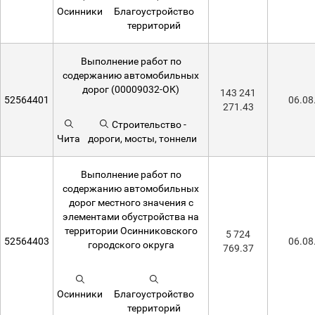
Осинники
Благоустройство
территорий
Выполнение работ по
содержанию автомобильных
дорог (00009032-ОК)
143 241
52564401
06.08
271.43
Строительство -
Чита
дороги, мосты, тоннели
Выполнение работ по
содержанию автомобильных
дорог местного значения с
элементами обустройства на
территории Осинниковского
5 724
52564403
06.08
городского округа
769.37
Осинники
Благоустройство
территорий