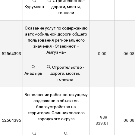
Строительство -
Курумкан
дороги, мосты,
тоннели
Оказание услуг по содержанию
автомобильной дороги общего
пользования регионального
значения «Эгвекинот –
Амгуэма»
52564393
0.00
06.08
Строительство -
Анадырь
дороги, мосты,
тоннели
Выполнение работ по текущему
содержанию объектов
благоустройства на
территории Осинниковского
1 989
городского округа
52564395
06.08
839.01