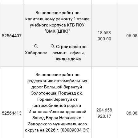
Выполнение работ по
капитальному ремонту 1 этажа
учебного корпуса КГБ ПОУ
"ВМК (ЦПК)"
18 653
52564407
06.08
000.00
Строительство
Хабаровск
ремонт - офисы,
жилые дома
Выполнение работ по
содержанию автомобильных
дорог Большой Зерентуй-
Золотоноша, Подъезд к с.
Горный Зерентуй от
автомобильной дороги
204 658
Ивановка-Александровский
52564413
06.08
928.17
Завод-Борзя Нерчинско-
Заводского муниципального
округа на 2026 г. (00009034-ЗК)