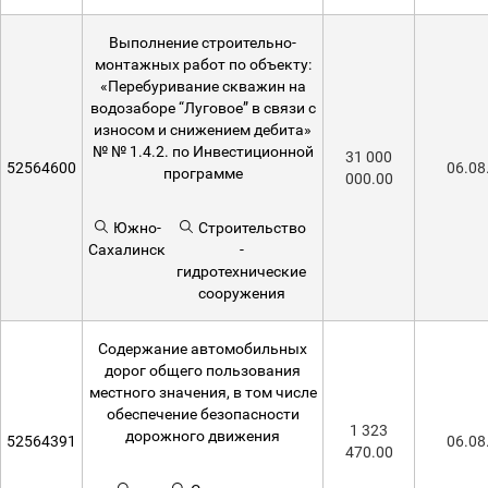
Выполнение строительно-
монтажных работ по объекту:
«Перебуривание скважин на
водозаборе “Луговое” в связи с
износом и снижением дебита»
№ № 1.4.2. по Инвестиционной
31 000
52564600
06.08
программе
000.00
Южно-
Строительство
Сахалинск
-
гидротехнические
сооружения
Содержание автомобильных
дорог общего пользования
местного значения, в том числе
обеспечение безопасности
1 323
дорожного движения
52564391
06.08
470.00