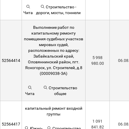
Строительство -
Чита
дороги, мосты, тоннели
Выполнение работ по
капитальному ремонту
помещения судебных участков
мировых судей,
расположенных по адресу:
Забайкальский край,
5 998
52564414
06.08
Оловяннинский район, пгт.
980.00
Ясногорск, ул. Строителей, д.8
(00009038-ЭА)
Строительство
Чита
общее
капитальный ремонт входной
группы
1 091
52564417
06.08
841.82
Южно-
Строительство