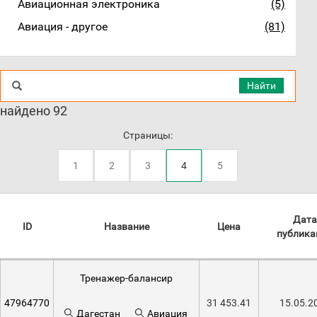
Авиационная электроника
(5)
Авиация - другое
(81)
Найти
найдено 92
Страницы:
1
2
3
4
5
Дата
ID
Название
Цена
публика
Тренажер-балансир
47964770
31 453.41
15.05.2
Дагестан
Авиация