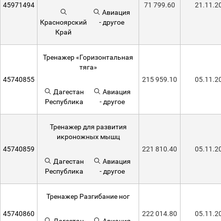
45971494
71 799.60
21.11.2
Авиация
Красноярский
- другое
Край
Тренажер «Горизонтальная
тяга»
45740855
215 959.10
05.11.2
Дагестан
Авиация
Республика
- другое
Тренажер для развития
икроножных мышц
45740859
221 810.40
05.11.2
Дагестан
Авиация
Республика
- другое
Тренажер Разгибание ног
45740860
222 014.80
05.11.2